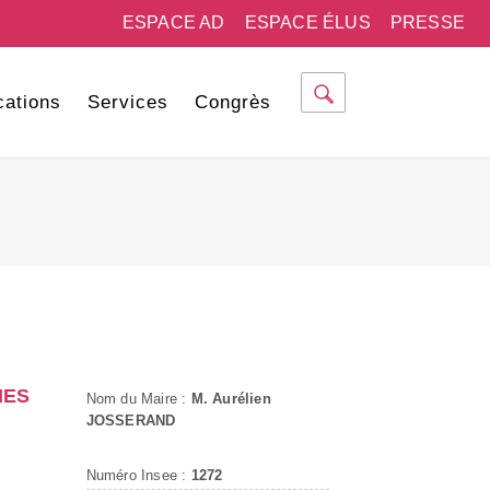
ESPACE AD
ESPACE ÉLUS
PRESSE
cations
Services
Congrès
MES
Nom du Maire :
M. Aurélien
JOSSERAND
Numéro Insee :
1272