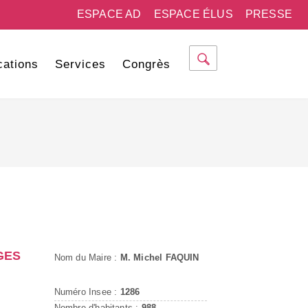
ESPACE AD
ESPACE ÉLUS
PRESSE
cations
Services
Congrès
GES
Nom du Maire :
M. Michel FAQUIN
Numéro Insee :
1286
Nombre d'habitants :
988