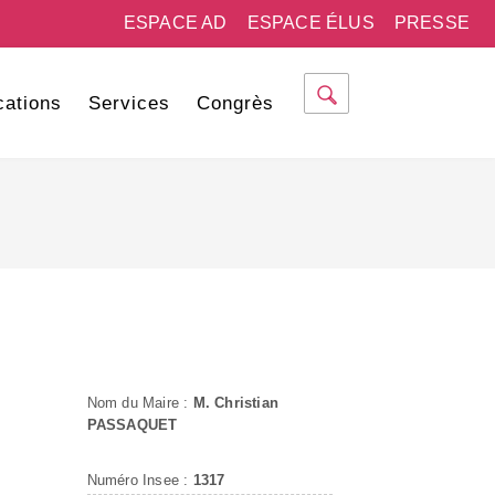
ESPACE AD
ESPACE ÉLUS
PRESSE
cations
Services
Congrès
Nom du Maire :
M. Christian
PASSAQUET
Numéro Insee :
1317