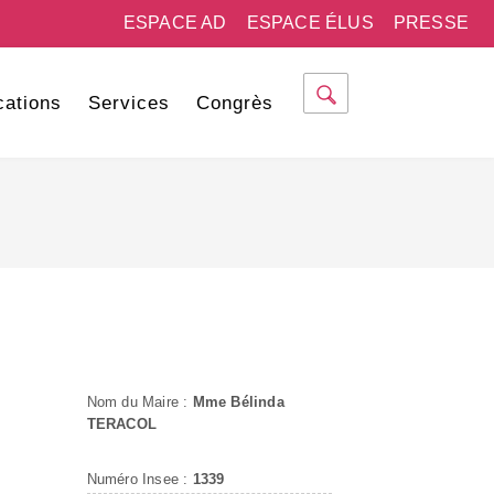
ESPACE AD
ESPACE ÉLUS
PRESSE
cations
Services
Congrès
Nom du Maire :
Mme Bélinda
TERACOL
Numéro Insee :
1339