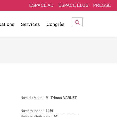
ESPACE AD
ESPACE ÉLUS
PRESSE
cations
Services
Congrès
Nom du Maire :
M. Tristan VARLET
Numéro Insee :
1439
Nombre d'habitants :
97