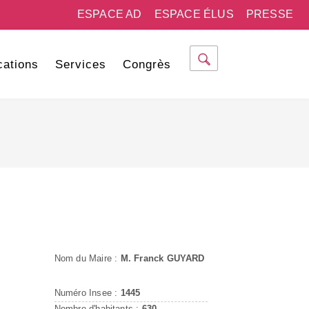
ESPACE AD
ESPACE ÉLUS
PRESSE
cations
Services
Congrès
Nom du Maire :
M. Franck GUYARD
Numéro Insee :
1445
Nombre d'habitants :
630