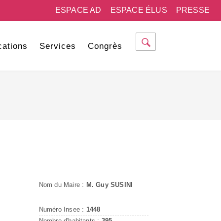
ESPACE AD
ESPACE ÉLUS
PRESSE
cations
Services
Congrès
Nom du Maire :
M. Guy SUSINI
Numéro Insee :
1448
Nombre d'habitants :
395