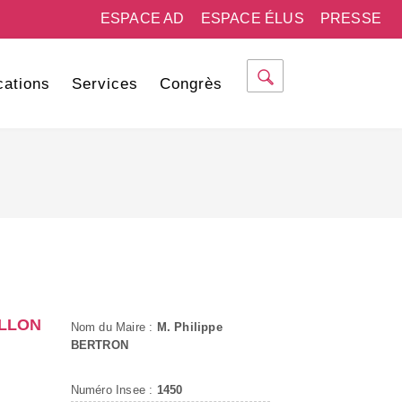
ESPACE AD
ESPACE ÉLUS
PRESSE
cations
Services
Congrès
OLLON
Nom du Maire :
M. Philippe
BERTRON
Numéro Insee :
1450