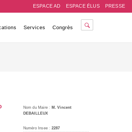
ESPACE AD
ESPACE ÉLUS
PRESSE
cations
Services
Congrès
D
Nom du Maire :
M. Vincent
DEBAILLEUX
Numéro Insee :
2287