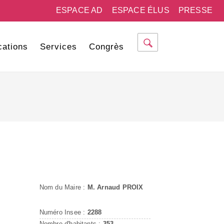
ESPACE AD
ESPACE ÉLUS
PRESSE
cations
Services
Congrès
Nom du Maire :
M. Arnaud PROIX
Numéro Insee :
2288
Nombre d'habitants :
353