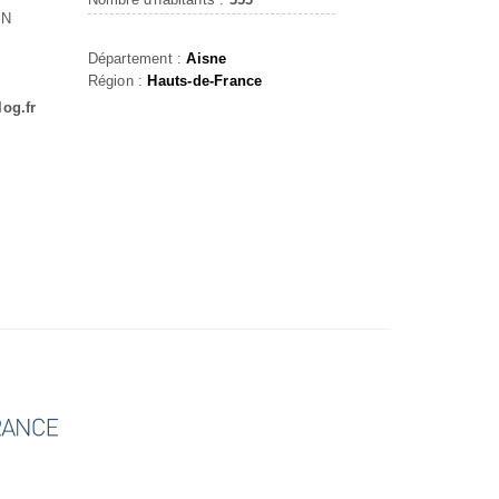
IN
Département :
Aisne
Région :
Hauts-de-France
log.fr