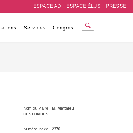
ESPACE AD
ESPACE ÉLUS
PRESSE
cations
Services
Congrès
Nom du Maire :
M. Matthieu
DESTOMBES
Numéro Insee :
2370