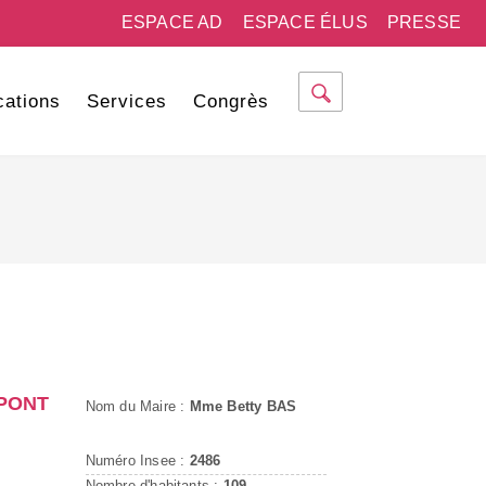
ESPACE AD
ESPACE ÉLUS
PRESSE
cations
Services
Congrès
EPONT
Nom du Maire :
Mme Betty BAS
Numéro Insee :
2486
Nombre d'habitants :
109