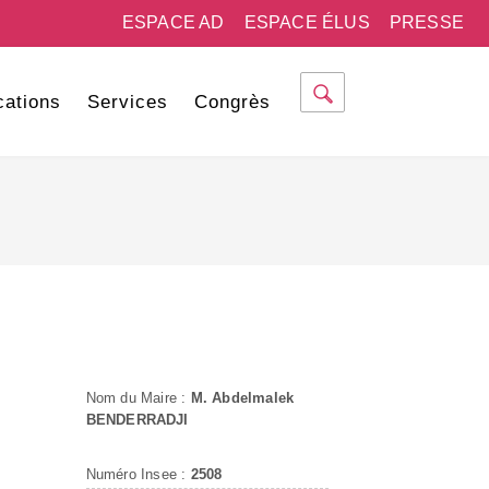
ESPACE AD
ESPACE ÉLUS
PRESSE
cations
Services
Congrès
Nom du Maire :
M. Abdelmalek
BENDERRADJI
Numéro Insee :
2508