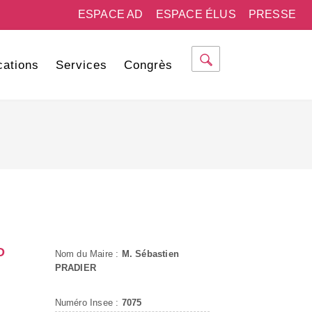
ESPACE AD
ESPACE ÉLUS
PRESSE
cations
Services
Congrès
D
Nom du Maire :
M. Sébastien
PRADIER
Numéro Insee :
7075