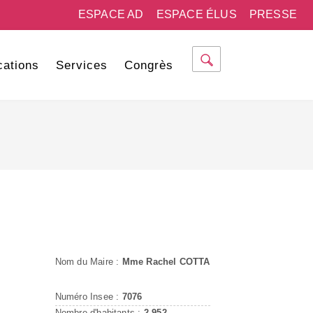
ESPACE AD
ESPACE ÉLUS
PRESSE
cations
Services
Congrès
Nom du Maire :
Mme Rachel COTTA
Numéro Insee :
7076
Nombre d'habitants :
2 952