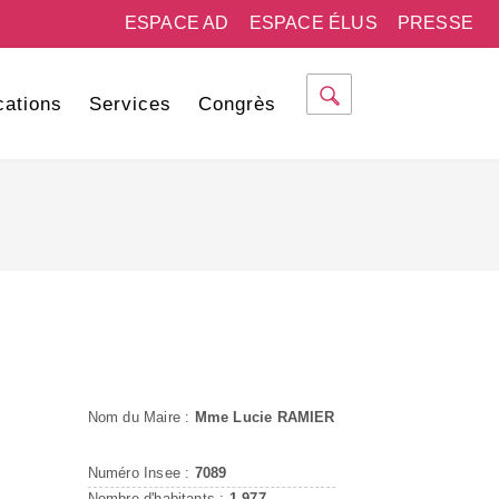
ESPACE AD
ESPACE ÉLUS
PRESSE
cations
Services
Congrès
Nom du Maire :
Mme Lucie RAMIER
Numéro Insee :
7089
Nombre d'habitants :
1 977