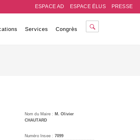
ESPACE AD
ESPACE ÉLUS
PRESSE
cations
Services
Congrès
Nom du Maire :
M. Olivier
CHAUTARD
Numéro Insee :
7099