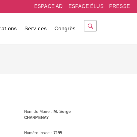
ESPACE AD
ESPACE ÉLUS
PRESSE
cations
Services
Congrès
Nom du Maire :
M. Serge
CHARPENAY
Numéro Insee :
7195