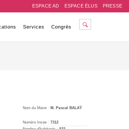
ESPACE AD
ESPACE ÉLUS
PRESSE
cations
Services
Congrès
Nom du Maire :
M. Pascal BALAŸ
Numéro Insee :
7312
Nombre d'habitants :
532