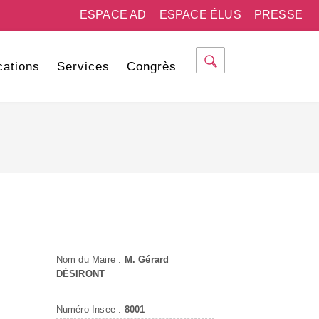
ESPACE AD
ESPACE ÉLUS
PRESSE
cations
Services
Congrès
Nom du Maire :
M. Gérard
DÉSIRONT
Numéro Insee :
8001