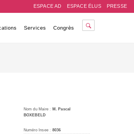
ESPACE AD
ESPACE ÉLUS
PRESSE
cations
Services
Congrès
Nom du Maire :
M. Pascal
BOXEBELD
Numéro Insee :
8036