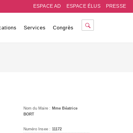
ESPACE AD
ESPACE ÉLUS
PRESSE
cations
Services
Congrès
Nom du Maire :
Mme Béatrice
BORT
Numéro Insee :
11172