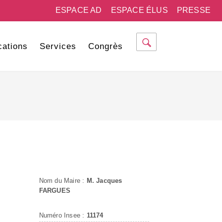
ESPACE AD
ESPACE ÉLUS
PRESSE
cations
Services
Congrès
Nom du Maire :
M. Jacques
FARGUES
Numéro Insee :
11174