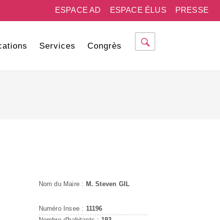
ESPACE AD
ESPACE ÉLUS
PRESSE
cations
Services
Congrès
Nom du Maire :
M. Steven GIL
Numéro Insee :
11196
Nombre d'habitants :
193