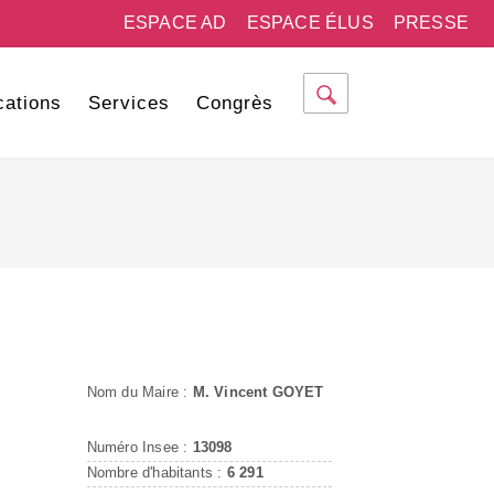
ESPACE AD
ESPACE ÉLUS
PRESSE
cations
Services
Congrès
Nom du Maire :
M. Vincent GOYET
Numéro Insee :
13098
Nombre d'habitants :
6 291