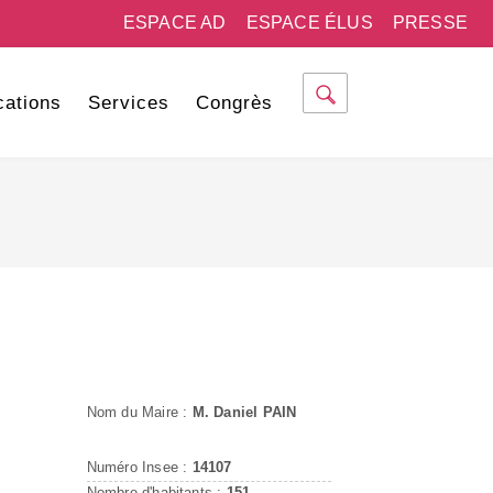
ESPACE AD
ESPACE ÉLUS
PRESSE
cations
Services
Congrès
Nom du Maire :
M. Daniel PAIN
Numéro Insee :
14107
Nombre d'habitants :
151