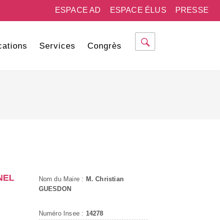
ESPACE AD
ESPACE ÉLUS
PRESSE
cations
Services
Congrès
NEL
Nom du Maire :
M. Christian
GUESDON
Numéro Insee :
14278