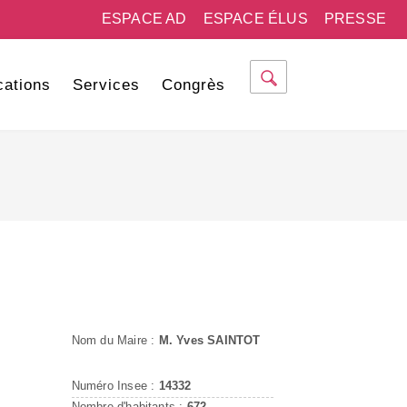
ESPACE AD
ESPACE ÉLUS
PRESSE
cations
Services
Congrès
Nom du Maire :
M. Yves SAINTOT
Numéro Insee :
14332
Nombre d'habitants :
672