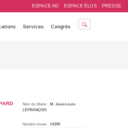
ESPACE AD
ESPACE ÉLUS
PRESSE
cations
Services
Congrès
IPARD
Nom du Maire :
M. Jean-Louis
LEFRANÇOIS
Numéro Insee :
14399