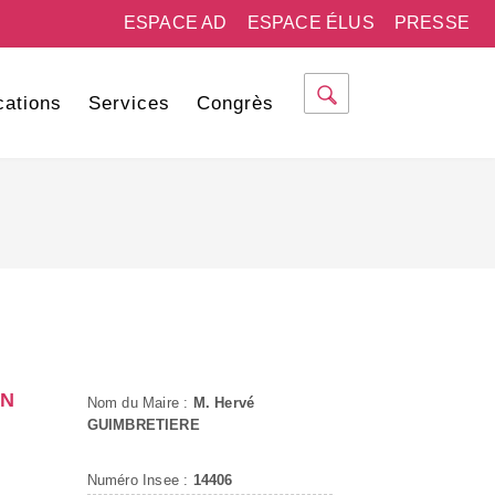
ESPACE AD
ESPACE ÉLUS
PRESSE
cations
Services
Congrès
IN
Nom du Maire :
M. Hervé
GUIMBRETIERE
Numéro Insee :
14406