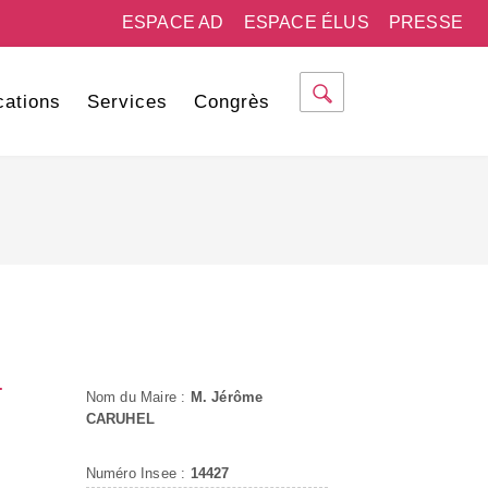
ESPACE AD
ESPACE ÉLUS
PRESSE
cations
Services
Congrès
T
Nom du Maire :
M. Jérôme
CARUHEL
Numéro Insee :
14427