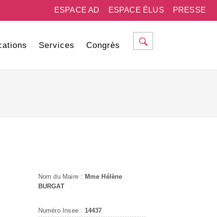
ESPACE AD
ESPACE ÉLUS
PRESSE
cations
Services
Congrès
Nom du Maire :
Mme Hélène
BURGAT
Numéro Insee :
14437