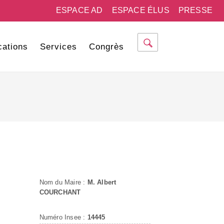
ESPACE AD
ESPACE ÉLUS
PRESSE
cations
Services
Congrès
Nom du Maire :
M. Albert
COURCHANT
Numéro Insee :
14445