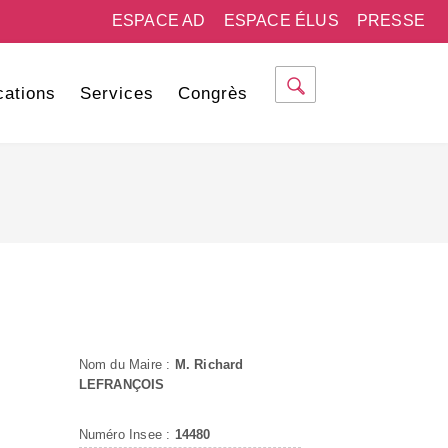
ESPACE AD
ESPACE ÉLUS
PRESSE
cations
Services
Congrès
Nom du Maire :
M. Richard
LEFRANÇOIS
Numéro Insee :
14480