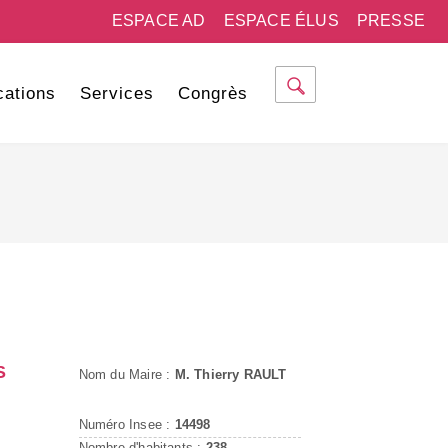
ESPACE AD
ESPACE ÉLUS
PRESSE
cations
Services
Congrès
S
Nom du Maire :
M. Thierry RAULT
Numéro Insee :
14498
Nombre d'habitants :
238