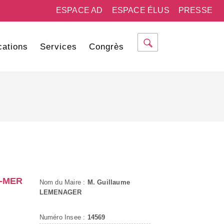
ESPACE AD
ESPACE ÉLUS
PRESSE
cations
Services
Congrès
R-MER
Nom du Maire :
M. Guillaume
LEMENAGER
Numéro Insee :
14569