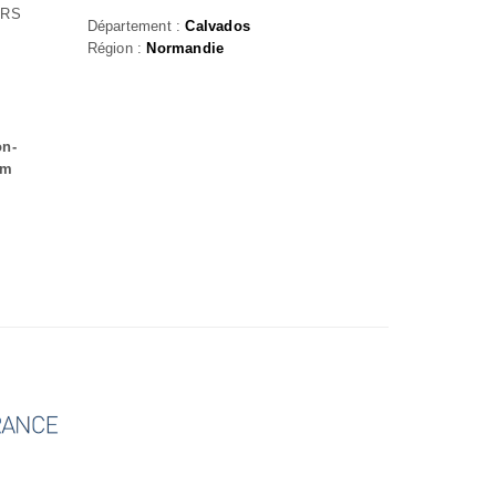
ERS
Département :
Calvados
Région :
Normandie
on-
om