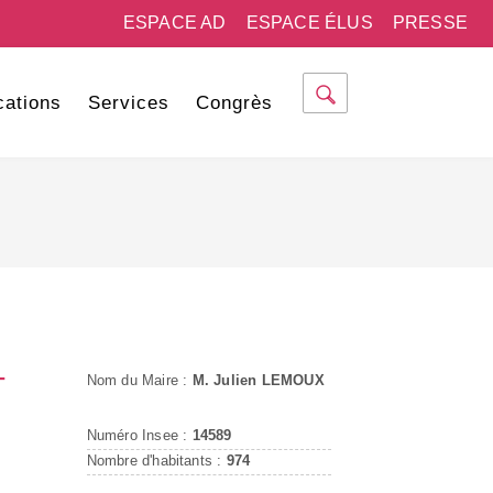
ESPACE AD
ESPACE ÉLUS
PRESSE
cations
Services
Congrès
-
Nom du Maire :
M. Julien LEMOUX
Numéro Insee :
14589
Nombre d'habitants :
974