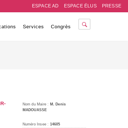
ESPACE AD
ESPACE ÉLUS
PRESSE
cations
Services
Congrès
R-
Nom du Maire :
M. Denis
MADOUASSE
Numéro Insee :
14605