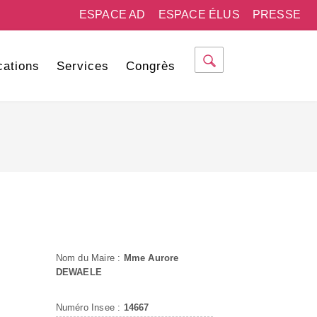
ESPACE AD
ESPACE ÉLUS
PRESSE
cations
Services
Congrès
Nom du Maire :
Mme Aurore
DEWAELE
Numéro Insee :
14667