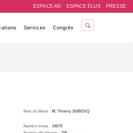
ESPACE AD
ESPACE ÉLUS
PRESSE
cations
Services
Congrès
Nom du Maire :
M. Thierry DUBOSQ
Numéro Insee :
14679
Nombre d'habitants :
706