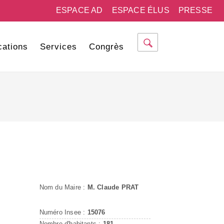
ESPACE AD
ESPACE ÉLUS
PRESSE
cations
Services
Congrès
Nom du Maire :
M. Claude PRAT
Numéro Insee :
15076
Nombre d'habitants :
181