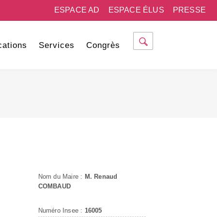
ESPACE AD
ESPACE ÉLUS
PRESSE
cations
Services
Congrès
Nom du Maire :
M. Renaud
COMBAUD
Numéro Insee :
16005