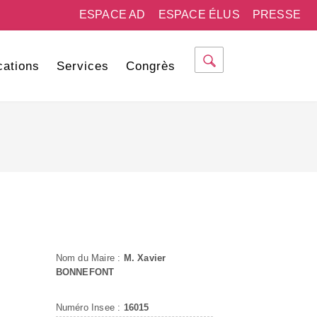
ESPACE AD
ESPACE ÉLUS
PRESSE
cations
Services
Congrès
Nom du Maire :
M. Xavier
BONNEFONT
Numéro Insee :
16015