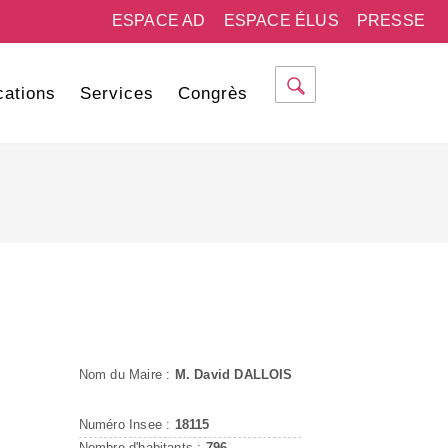
ESPACE AD
ESPACE ÉLUS
PRESSE
cations
Services
Congrès
Nom du Maire :
M. David DALLOIS
Numéro Insee :
18115
Nombre d'habitants :
796