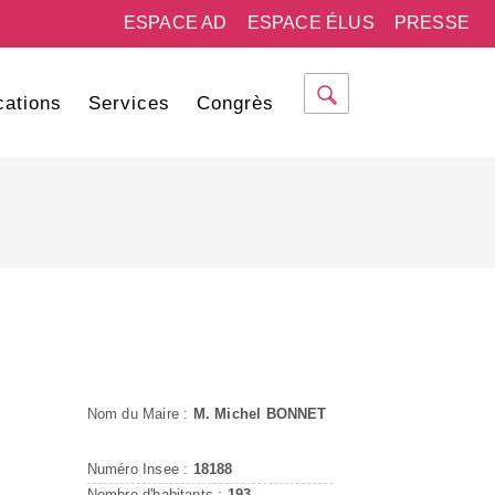
ESPACE AD
ESPACE ÉLUS
PRESSE
cations
Services
Congrès
Nom du Maire :
M. Michel BONNET
Numéro Insee :
18188
Nombre d'habitants :
193