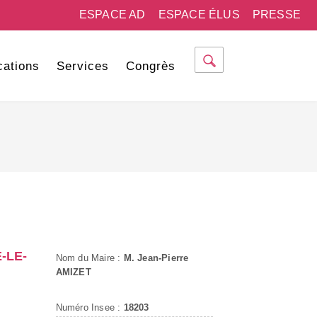
ESPACE AD
ESPACE ÉLUS
PRESSE
cations
Services
Congrès
-LE-
Nom du Maire :
M. Jean-Pierre
AMIZET
Numéro Insee :
18203