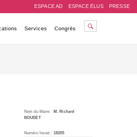
ESPACE AD
ESPACE ÉLUS
PRESSE
cations
Services
Congrès
D
Nom du Maire :
M. Richard
BOUDET
Numéro Insee :
18205