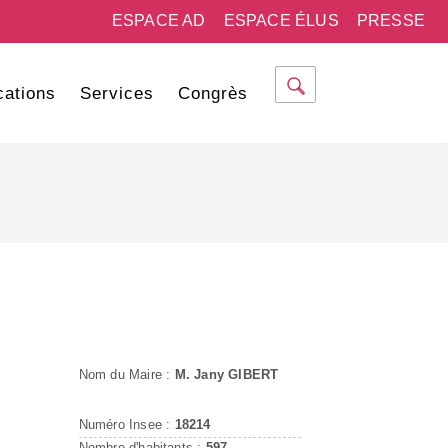
ESPACE AD
ESPACE ÉLUS
PRESSE
cations
Services
Congrès
Nom du Maire :
M. Jany GIBERT
Numéro Insee :
18214
Nombre d'habitants :
597