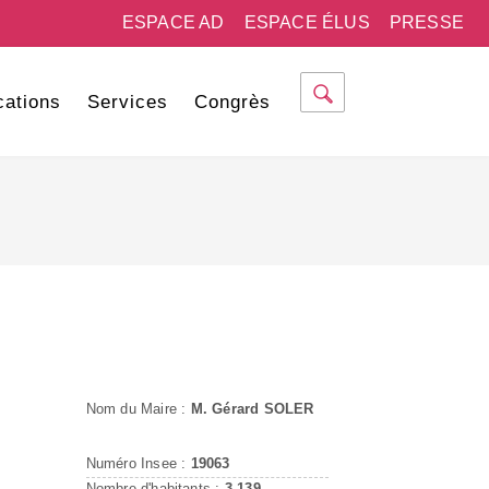
ESPACE AD
ESPACE ÉLUS
PRESSE
cations
Services
Congrès
Nom du Maire :
M. Gérard SOLER
Numéro Insee :
19063
Nombre d'habitants :
3 139