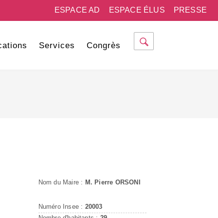
ESPACE AD
ESPACE ÉLUS
PRESSE
cations
Services
Congrès
Nom du Maire :
M. Pierre ORSONI
Numéro Insee :
20003
Nombre d'habitants :
29